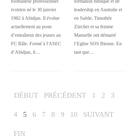
footballeur professionnel
formation biblique et de
ivoirien né le 30 janvier
leadership en Australie et
1982 à Abidjan. Il évolue
en Suède, Timothée
actuellement au poste
Zürcher et sa femme
d’entraîneur des jeunes au
Manuelle ont démarré
FC Bâle. Formé à l'ASEC
l’Eglise SOS Bienne. En
d’Abidjan, il…
tant que…
DÉBUT
PRÉCÉDENT
1
2
3
4
5
6
7
8
9
10
SUIVANT
FIN